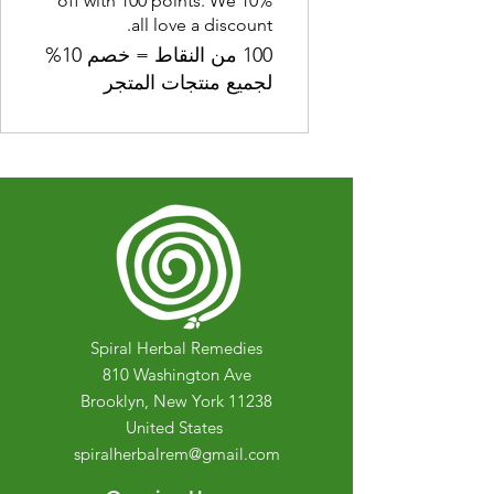
10% off with 100 points. We
all love a discount.
100 من النقاط = خصم 10%
لجميع منتجات المتجر
Spiral Herbal Remedies
810 Washington Ave
Brooklyn, New York 11238
United States
spiralherbalrem@gmail.com