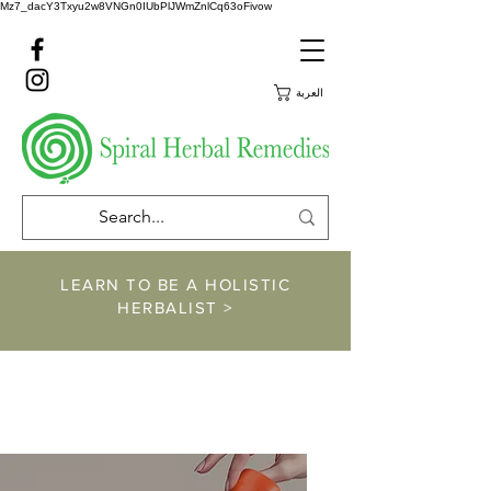
Mz7_dacY3Txyu2w8VNGn0IUbPlJWmZnlCq63oFivow
العربة
LEARN TO BE A HOLISTIC
HERBALIST >
https://www.spiralher
balremedies.com/he
rbalism-classes